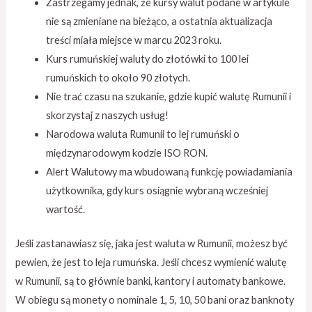
Zastrzegamy jednak, że kursy walut podane w artykule
nie są zmieniane na bieżąco, a ostatnia aktualizacja
treści miała miejsce w marcu 2023 roku.
Kurs rumuńskiej waluty do złotówki to 100 lei
rumuńskich to około 90 złotych.
Nie trać czasu na szukanie, gdzie kupić walutę Rumunii i
skorzystaj z naszych usług!
Narodowa waluta Rumunii to lej rumuński o
międzynarodowym kodzie ISO RON.
Alert Walutowy ma wbudowaną funkcję powiadamiania
użytkownika, gdy kurs osiągnie wybraną wcześniej
wartość.
Jeśli zastanawiasz się, jaka jest waluta w Rumunii, możesz być
pewien, że jest to leja rumuńska. Jeśli chcesz wymienić walutę
w Rumunii, są to głównie banki, kantory i automaty bankowe.
W obiegu są monety o nominale 1, 5, 10, 50 bani oraz banknoty