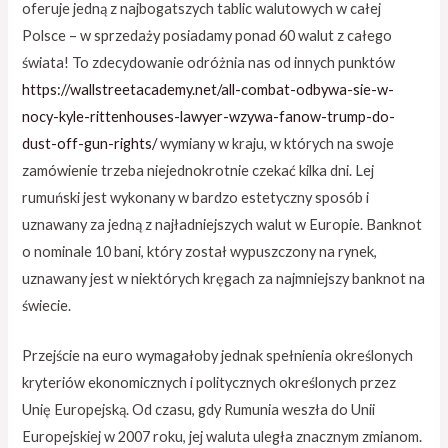
oferuje jedną z najbogatszych tablic walutowych w całej
Polsce – w sprzedaży posiadamy ponad 60 walut z całego
świata! To zdecydowanie odróżnia nas od innych punktów
https://wallstreetacademy.net/all-combat-odbywa-sie-w-
nocy-kyle-rittenhouses-lawyer-wzywa-fanow-trump-do-
dust-off-gun-rights/
wymiany w kraju, w których na swoje
zamówienie trzeba niejednokrotnie czekać kilka dni. Lej
rumuński jest wykonany w bardzo estetyczny sposób i
uznawany za jedną z najładniejszych walut w Europie. Banknot
o nominale 10 bani, który został wypuszczony na rynek,
uznawany jest w niektórych kręgach za najmniejszy banknot na
świecie.
Przejście na euro wymagałoby jednak spełnienia określonych
kryteriów ekonomicznych i politycznych określonych przez
Unię Europejską. Od czasu, gdy Rumunia weszła do Unii
Europejskiej w 2007 roku, jej waluta uległa znacznym zmianom.