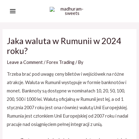
Skip
Post
MAIN
to
navigation
MENU
content
Jaka waluta w Rumunii w 2024
roku?
Leave a Comment
/
Forex Trading
/ By
Trzeba brać pod uwagę ceny biletów i wejściówek na różne
atrakcje. Waluta w Rumunii występuje w formie banknotów i
monet. Banknoty są dostępne w nominałach 10, 20, 50, 100,
200, 500 i 1000 lei. Walutą oficjalną w Rumunii jest lej, a od 1
stycznia 2007 roku jest ona również walutą Unii Europejskiej.
Rumunia jest członkiem Unii Europejskiej od 2007 roku i nadal
pracuje nad osiągnięciem pełnej integracji z unią.