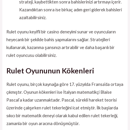
strateji, kaybettikten sonra bahislerinizi artırmayı içerir.
Kazandıktan sonra ise birkaç adım geri giderek bahisleri
azaltabilirsiniz.
Rulet oyunu keyifli bir casino deneyimi sunar ve oyuncuların
heyecanlı bir şekilde bahis yapmalarını sağlar. Stratejileri
kullanarak, kazanma şansınızı artırabilir ve daha başarılı bir
rulet oyuncusu olabilirsiniz.
Rulet Oyununun Kökenleri
Rulet oyunu, birçok kaynağa göre 17. yüzyılda Fransa’da ortaya
çıkmıştır. Oyunun kökenleri ise İtalyan matematikçi Blaise
Pascal’a kadar uzanmaktadır. Pascal, sürekli hareket teorisi
üzerinde çalışırken rulet tekerleğini icat etmiştir. İlk başlarda
sıkıcı bir matematik deneyi olarak kabul edilen rulet tekerleği,
zamanla bir oyun aracına dönüşmüştür.