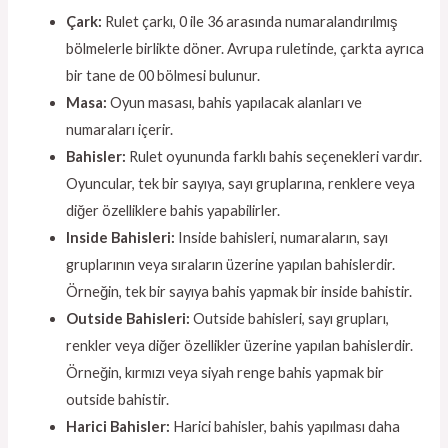
Çark:
Rulet çarkı, 0 ile 36 arasında numaralandırılmış
bölmelerle birlikte döner. Avrupa ruletinde, çarkta ayrıca
bir tane de 00 bölmesi bulunur.
Masa:
Oyun masası, bahis yapılacak alanları ve
numaraları içerir.
Bahisler:
Rulet oyununda farklı bahis seçenekleri vardır.
Oyuncular, tek bir sayıya, sayı gruplarına, renklere veya
diğer özelliklere bahis yapabilirler.
Inside Bahisleri:
Inside bahisleri, numaraların, sayı
gruplarının veya sıraların üzerine yapılan bahislerdir.
Örneğin, tek bir sayıya bahis yapmak bir inside bahistir.
Outside Bahisleri:
Outside bahisleri, sayı grupları,
renkler veya diğer özellikler üzerine yapılan bahislerdir.
Örneğin, kırmızı veya siyah renge bahis yapmak bir
outside bahistir.
Harici Bahisler:
Harici bahisler, bahis yapılması daha