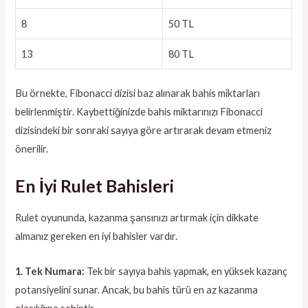
8
50 TL
13
80 TL
Bu örnekte, Fibonacci dizisi baz alınarak bahis miktarları
belirlenmiştir. Kaybettiğinizde bahis miktarınızı Fibonacci
dizisindeki bir sonraki sayıya göre artırarak devam etmeniz
önerilir.
En İyi Rulet Bahisleri
Rulet oyununda, kazanma şansınızı artırmak için dikkate
almanız gereken en iyi bahisler vardır.
1. Tek Numara:
Tek bir sayıya bahis yapmak, en yüksek kazanç
potansiyelini sunar. Ancak, bu bahis türü en az kazanma