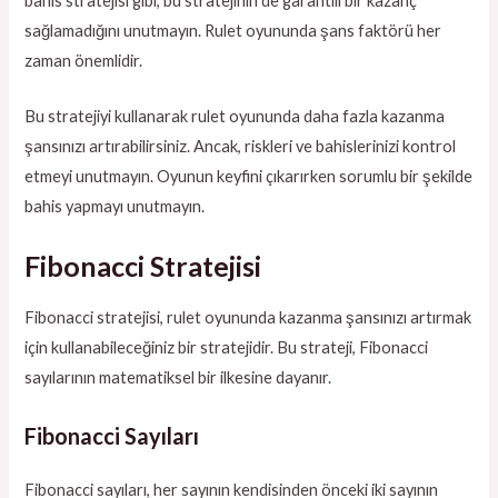
bahis stratejisi gibi, bu stratejinin de garantili bir kazanç
sağlamadığını unutmayın. Rulet oyununda şans faktörü her
zaman önemlidir.
Bu stratejiyi kullanarak rulet oyununda daha fazla kazanma
şansınızı artırabilirsiniz. Ancak, riskleri ve bahislerinizi kontrol
etmeyi unutmayın. Oyunun keyfini çıkarırken sorumlu bir şekilde
bahis yapmayı unutmayın.
Fibonacci Stratejisi
Fibonacci stratejisi, rulet oyununda kazanma şansınızı artırmak
için kullanabileceğiniz bir stratejidir. Bu strateji, Fibonacci
sayılarının matematiksel bir ilkesine dayanır.
Fibonacci Sayıları
Fibonacci sayıları, her sayının kendisinden önceki iki sayının