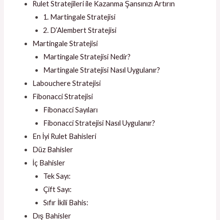
Rulet Stratejileri ile Kazanma Şansınızı Artırın
1. Martingale Stratejisi
2. D’Alembert Stratejisi
Martingale Stratejisi
Martingale Stratejisi Nedir?
Martingale Stratejisi Nasıl Uygulanır?
Labouchere Stratejisi
Fibonacci Stratejisi
Fibonacci Sayıları
Fibonacci Stratejisi Nasıl Uygulanır?
En İyi Rulet Bahisleri
Düz Bahisler
İç Bahisler
Tek Sayı:
Çift Sayı:
Sıfır İkili Bahis:
Dış Bahisler