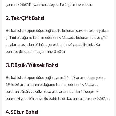
şansınız %50’dir, yani neredeyse 1’e 1 şansınız vardır.
2. Tek/Çift Bahsi
Bu bahiste, topun düşeceği cepte bulunan sayının tek mi yoksa
çift mi olduğunu tahmin edersiniz. Masada bulunan tek ve çift
sayılar arasından birini seçerek bahsinizi yapabilirsiniz. Bu
bahiste de kazanma şansınız %50’dir.
3. Düşük/Yüksek Bahsi
Bu bahiste, topun düşeceği sayının 1 ile 18 arasında mı yoksa
19 ile 36 arasında mı olduğunu tahmin edersiniz. Masada
bulunan düşük ve yüksek sayılar arasından birini seçerek
bahsinizi yapabilirsiniz. Bu bahiste de kazanma şansınız %50’dir.
4. Sütun Bahsi