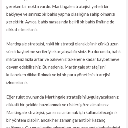
gereken bir nokta vardır. Martingale stratejisi, yeterli bir
bakiyeye ve sınırsız bir bahis yapma olasılığına sahip olmanızı
gerektirir. Ayrıca, bahis masasında belirli bir bahis limitine de
dikkat etmelisiniz.
Martingale stratejisi, riskli bir strateji olarak bilinir çünkü uzun
süreli kaybetme serileriyle karşılaşabilirsiniz. Bu durumda, bahis
miktarınız hızla artar ve bakiyeniz tükenene kadar kaybetmeye
devam edebilirsiniz. Bu nedenle, Martingale stratejisini
kullanırken dikkatli olmalı ve iyi bir para yönetimi stratejisi
izlemelisiniz.
Eğer rulet oyununda Martingale stratejisini uygulayacaksanız,
dikkatli bir şekilde hazırlanmalı ve riskleri göze almalısınız.
Martingale stratejisi, şansınızı artırmak için kullanabileceğiniz
bir yöntem olabilir, ancak her zaman garanti bir kazanç
sağlamaz. Oyunun keyfini çıkarırken, aynı zamanda bahislerinizi