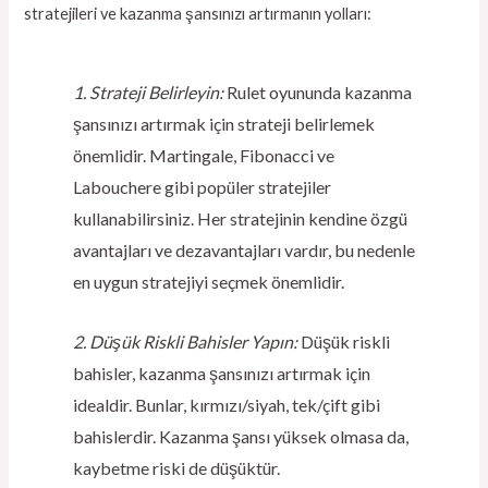
stratejileri ve kazanma şansınızı artırmanın yolları:
1. Strateji Belirleyin:
Rulet oyununda kazanma
şansınızı artırmak için strateji belirlemek
önemlidir. Martingale, Fibonacci ve
Labouchere gibi popüler stratejiler
kullanabilirsiniz. Her stratejinin kendine özgü
avantajları ve dezavantajları vardır, bu nedenle
en uygun stratejiyi seçmek önemlidir.
2. Düşük Riskli Bahisler Yapın:
Düşük riskli
bahisler, kazanma şansınızı artırmak için
idealdir. Bunlar, kırmızı/siyah, tek/çift gibi
bahislerdir. Kazanma şansı yüksek olmasa da,
kaybetme riski de düşüktür.