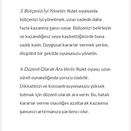
3. Bütçenizi İyi Yönetin:
Rulet oyununda
bütçenizi iyi yönetmek, uzun vadede daha
fazla kazanma şansı sunar. Bütçenizi belirleyin
ve kazandığınız veya kaybettiğinizde buna
sadık kalın. Duygusal kararlar vermek yerine,
disiplinli bir şekilde oyununuzu yönetin.
4. Düzenli Olarak Ara Verin:
Rulet oyunu, uzun
süreli oynandığında yorucu olabilir.
Dikkatinizi ve konsantrasyonunuzu yüksek
tutmak için düzenli olarak ara verin. Bu, hatalı
kararlar verme olasılığını azaltarak kazanma
şansınızı artırmanıza yardımcı olur.