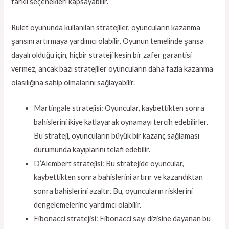
farklı seçenekleri kapsayabilir.
Rulet oyununda kullanılan stratejiler, oyuncuların kazanma
şansını artırmaya yardımcı olabilir. Oyunun temelinde şansa
dayalı olduğu için, hiçbir strateji kesin bir zafer garantisi
vermez, ancak bazı stratejiler oyuncuların daha fazla kazanma
olasılığına sahip olmalarını sağlayabilir.
Martingale stratejisi: Oyuncular, kaybettikten sonra
bahislerini ikiye katlayarak oynamayı tercih edebilirler.
Bu strateji, oyuncuların büyük bir kazanç sağlaması
durumunda kayıplarını telafi edebilir.
D’Alembert stratejisi: Bu stratejide oyuncular,
kaybettikten sonra bahislerini artırır ve kazandıktan
sonra bahislerini azaltır. Bu, oyuncuların risklerini
dengelemelerine yardımcı olabilir.
Fibonacci stratejisi: Fibonacci sayı dizisine dayanan bu