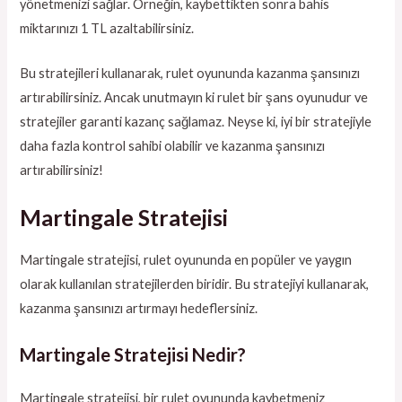
yönetmenizi sağlar. Örneğin, kaybettikten sonra bahis
miktarınızı 1 TL azaltabilirsiniz.
Bu stratejileri kullanarak, rulet oyununda kazanma şansınızı
artırabilirsiniz. Ancak unutmayın ki rulet bir şans oyunudur ve
stratejiler garanti kazanç sağlamaz. Neyse ki, iyi bir stratejiyle
daha fazla kontrol sahibi olabilir ve kazanma şansınızı
artırabilirsiniz!
Martingale Stratejisi
Martingale stratejisi, rulet oyununda en popüler ve yaygın
olarak kullanılan stratejilerden biridir. Bu stratejiyi kullanarak,
kazanma şansınızı artırmayı hedeflersiniz.
Martingale Stratejisi Nedir?
Martingale stratejisi, bir rulet oyununda kaybetmeniz