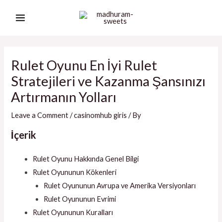
Skip
Post
MAIN
to
navigation
MENU
content
Rulet Oyunu En İyi Rulet
Stratejileri ve Kazanma Şansınızı
Artırmanın Yolları
Leave a Comment
/
casinomhub giris
/ By
İçerik
Rulet Oyunu Hakkında Genel Bilgi
Rulet Oyununun Kökenleri
Rulet Oyununun Avrupa ve Amerika Versiyonları
Rulet Oyununun Evrimi
Rulet Oyununun Kuralları