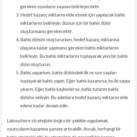
gereken oyunların sayısını belirleyecektir.
Hedef kazanç miktarını elde etmek için yapılacak bahis
miktarlarını belirleyin. Bunun için bir bahis dizisi
oluşturmanız gerekecektir.
Bahis dizisini oluştururken, hedef kazanç miktarına
ulaşana kadar yapmanız gereken bahis miktarlarını
belirleyin. Bu bahis miktarlarını toplayarak yeni bir bahis
dizisi oluşturun.
Bahis yaparken, bahis dizisindeki ilk ve son sayıları
toplayarak bahis yapın. Eğer bahis kazanırsa, bu iki sayıyı
çıkarın. Eğer bahis kaybederse, bahis tutarını bahis
dizisine ekleyin. Bu adımlara hedef kazanç miktarını elde
edene kadar devam edin.
Labouchere stratejisini doğru bir şekilde uygulamak,
oyuncuların kazanma şansını artırabilir. Ancak, herhangi bir