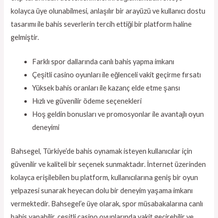
kolayca üye olunabilmesi, anlaşılır bir arayüzü ve kullanıcı dostu
tasarımı ile bahis severlerin tercih ettiği bir platform haline
gelmiştir.
Farklı spor dallarında canlı bahis yapma imkanı
Çeşitli casino oyunları ile eğlenceli vakit geçirme fırsatı
Yüksek bahis oranları ile kazanç elde etme şansı
Hızlı ve güvenilir ödeme seçenekleri
Hoş geldin bonusları ve promosyonlar ile avantajlı oyun
deneyimi
Bahsegel, Türkiye’de bahis oynamak isteyen kullanıcılar için
güvenilir ve kaliteli bir seçenek sunmaktadır. İnternet üzerinden
kolayca erişilebilen bu platform, kullanıcılarına geniş bir oyun
yelpazesi sunarak heyecan dolu bir deneyim yaşama imkanı
vermektedir. Bahsegel’e üye olarak, spor müsabakalarına canlı
bahis yapabilir, çeşitli casino oyunlarında vakit geçirebilir ve