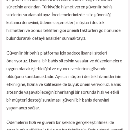
sürecinin ardından Türkiye’de hizmet veren güvenilir bahis
sitelerini sıralamaktayız. İncelemelerimizde, site güvenliği,
kullanıcı deneyimi, ödeme seçenekleri, müşteri destek
hizmetleri ve bonus teklifleri gibi önemli faktörleri göz önünde
bulundurarak detaylı analizler sunmaktayız.
Güvenilir bir bahis platformu için sadece lisanslı siteleri
öneriyoruz. Lisans, bir bahis sitesinin yasalar ve düzenlemelere
uygun olarak işletildiğini ve oyuncu verilerinin güvende
olduğunu kanıtlamaktadır. Ayrıca, müşteri destek hizmetlerinin
etkinliğine, hızına ve kalitesine de büyük önem veriyoruz. Bahis
sitesinde yaşayabileceğiniz herhangi bir sorunda hızlı ve etkili
bir müşteri desteği sunulması, güvenli bir bahis deneyimi
yaşamanızı sağlar.
Ödemelerin hızlı ve güvenli bir şekilde gerçekleştirilmesi de