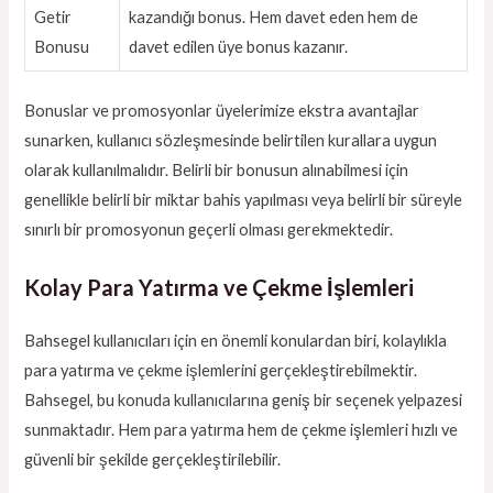
Getir
kazandığı bonus. Hem davet eden hem de
Bonusu
davet edilen üye bonus kazanır.
Bonuslar ve promosyonlar üyelerimize ekstra avantajlar
sunarken, kullanıcı sözleşmesinde belirtilen kurallara uygun
olarak kullanılmalıdır. Belirli bir bonusun alınabilmesi için
genellikle belirli bir miktar bahis yapılması veya belirli bir süreyle
sınırlı bir promosyonun geçerli olması gerekmektedir.
Kolay Para Yatırma ve Çekme İşlemleri
Bahsegel kullanıcıları için en önemli konulardan biri, kolaylıkla
para yatırma ve çekme işlemlerini gerçekleştirebilmektir.
Bahsegel, bu konuda kullanıcılarına geniş bir seçenek yelpazesi
sunmaktadır. Hem para yatırma hem de çekme işlemleri hızlı ve
güvenli bir şekilde gerçekleştirilebilir.