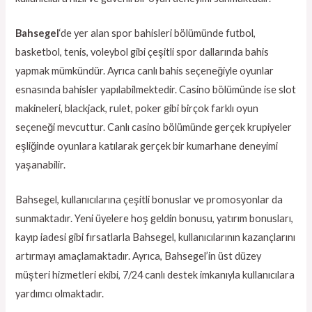
Bahsegel
‘de yer alan spor bahisleri bölümünde futbol,
basketbol, tenis, voleybol gibi çeşitli spor dallarında bahis
yapmak mümkündür. Ayrıca canlı bahis seçeneğiyle oyunlar
esnasında bahisler yapılabilmektedir. Casino bölümünde ise slot
makineleri, blackjack, rulet, poker gibi birçok farklı oyun
seçeneği mevcuttur. Canlı casino bölümünde gerçek krupiyeler
eşliğinde oyunlara katılarak gerçek bir kumarhane deneyimi
yaşanabilir.
Bahsegel, kullanıcılarına çeşitli bonuslar ve promosyonlar da
sunmaktadır. Yeni üyelere hoş geldin bonusu, yatırım bonusları,
kayıp iadesi gibi fırsatlarla Bahsegel, kullanıcılarının kazançlarını
artırmayı amaçlamaktadır. Ayrıca, Bahsegel’in üst düzey
müşteri hizmetleri ekibi, 7/24 canlı destek imkanıyla kullanıcılara
yardımcı olmaktadır.