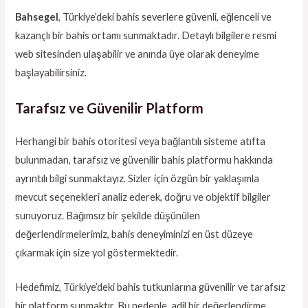
Bahsegel
, Türkiye’deki bahis severlere güvenli, eğlenceli ve
kazançlı bir bahis ortamı sunmaktadır. Detaylı bilgilere resmi
web sitesinden ulaşabilir ve anında üye olarak deneyime
başlayabilirsiniz.
Tarafsız ve Güvenilir Platform
Herhangi bir bahis otoritesi veya bağlantılı sisteme atıfta
bulunmadan, tarafsız ve güvenilir bahis platformu hakkında
ayrıntılı bilgi sunmaktayız. Sizler için özgün bir yaklaşımla
mevcut seçenekleri analiz ederek, doğru ve objektif bilgiler
sunuyoruz. Bağımsız bir şekilde düşünülen
değerlendirmelerimiz, bahis deneyiminizi en üst düzeye
çıkarmak için size yol göstermektedir.
Hedefimiz, Türkiye’deki bahis tutkunlarına güvenilir ve tarafsız
bir platform sunmaktır. Bu nedenle, adil bir değerlendirme