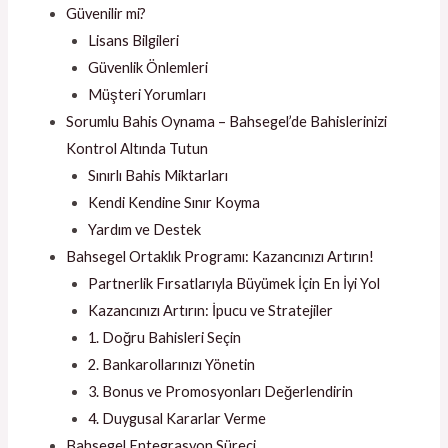
Güvenilir mi?
Lisans Bilgileri
Güvenlik Önlemleri
Müşteri Yorumları
Sorumlu Bahis Oynama – Bahsegel’de Bahislerinizi
Kontrol Altında Tutun
Sınırlı Bahis Miktarları
Kendi Kendine Sınır Koyma
Yardım ve Destek
Bahsegel Ortaklık Programı: Kazancınızı Artırın!
Partnerlik Fırsatlarıyla Büyümek İçin En İyi Yol
Kazancınızı Artırın: İpucu ve Stratejiler
1. Doğru Bahisleri Seçin
2. Bankarollarınızı Yönetin
3. Bonus ve Promosyonları Değerlendirin
4. Duygusal Kararlar Verme
Bahsegel Entegrasyon Süreci