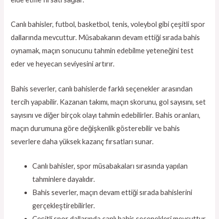
Canlı bahisler, futbol, basketbol, tenis, voleybol gibi çeşitli spor
dallarında mevcuttur. Müsabakanın devam ettiği sırada bahis
oynamak, maçın sonucunu tahmin edebilme yeteneğini test
eder ve heyecan seviyesini artırır.
Bahis severler, canlı bahislerde farklı seçenekler arasından
tercih yapabilir. Kazanan takımı, maçın skorunu, gol sayısını, set
sayısını ve diğer birçok olayı tahmin edebilirler. Bahis oranları,
maçın durumuna göre değişkenlik gösterebilir ve bahis
severlere daha yüksek kazanç fırsatları sunar.
Canlı bahisler, spor müsabakaları sırasında yapılan
tahminlere dayalıdır.
Bahis severler, maçın devam ettiği sırada bahislerini
gerçekleştirebilirler.
Çeşitli spor dallarında canlı bahis seçenekleri mevcuttur.