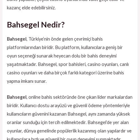
kazanç elde edebilirsiniz.
Bahsegel Nedir?
Bahsegel
, Türkiye’nin önde gelen çevrimiçi bahis
platformlarından biridir. Bu platform, kullanıcılara geniş bir
oyun seçeneği sunarak heyecan dolu bir bahis deneyimi
yaşatmaktadır. Bahsegel, spor bahisleri, casino oyunları, canlı
casino oyunları ve daha birçok farklı kategori üzerine bahis
yapma imkanı sunar.
Bahsegel
, online bahis sektöründe öne çıkan lider markalardan
biridir. Kullanıcı dostu arayüzü ve güvenli ödeme yöntemleriyle
kullanıcıların güvenini kazanan Bahsegel, aynı zamanda yüksek
oranlar sunduğu için tercih edilmektedir. Bahsegel’de yer alan
oyunlar, dünya genelinde popülerlik kazanmış olan yapılardır ve
kullanıcılara hızlı ve güvenli bir oyun deneyimi sunmaktadır.