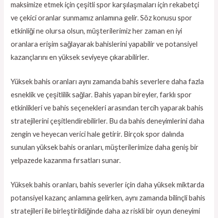
maksimize etmek için çeşitli spor karşılaşmaları için rekabetçi
ve çekici oranlar sunmamız anlamına gelir. Söz konusu spor
etkinliği ne olursa olsun, müşterilerimiz her zaman en iyi
oranlara erişim sağlayarak bahislerini yapabilir ve potansiyel
kazançlarını en yüksek seviyeye çıkarabilirler.
Yüksek bahis oranları aynı zamanda bahis severlere daha fazla
esneklik ve çeşitlilik sağlar. Bahis yapan bireyler, farklı spor
etkinlikleri ve bahis seçenekleri arasından tercih yaparak bahis
stratejilerini çeşitlendirebilirler. Bu da bahis deneyimlerini daha
zengin ve heyecan verici hale getirir. Birçok spor dalında
sunulan yüksek bahis oranları, müşterilerimize daha geniş bir
yelpazede kazanma fırsatları sunar.
Yüksek bahis oranları, bahis severler için daha yüksek miktarda
potansiyel kazanç anlamına gelirken, aynı zamanda bilinçli bahis
stratejileri ile birleştirildiğinde daha az riskli bir oyun deneyimi