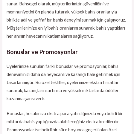
sunar. Bahsegel olarak, müşterilerimizin güvenliğini ve
memnuniyetini ön planda tutarak, yüksek bahis oranlarıyla
birlikte adil ve şeffaf bir bahis deneyimi sunmak için çalışıyoruz.
Müşterilerimize en iyi bahis oranlarını sunarak, bahis yaptıkları
her anının heyecanını katlamalarını sağlıyoruz.
Bonuslar ve Promosyonlar
Üyelerimize sunulan farklı bonuslar ve promosyonlar, bahis
deneyiminizi daha da heyecanlı ve kazançlı hale getirmek için
tasarlanmıştır. Bu özel teklifler, üyelerimize ekstra fırsatlar
sunarak, kazançlarını artırma ve yüksek miktarlarda ödüller
kazanma şansı verir.
Bonuslar, hesabınıza ekstra para yatırdığınızda veya belirli bir
miktarda bahis yaptığınızda alabileceğiniz ekstra kredilerdir.
Promosyonlar ise belirli bir süre boyunca geçerli olan özel