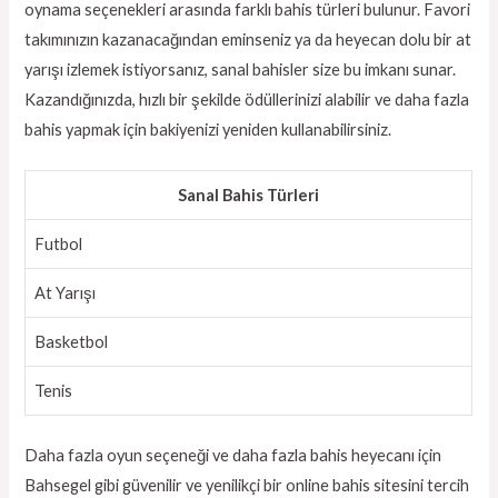
oynama seçenekleri arasında farklı bahis türleri bulunur. Favori
takımınızın kazanacağından eminseniz ya da heyecan dolu bir at
yarışı izlemek istiyorsanız, sanal bahisler size bu imkanı sunar.
Kazandığınızda, hızlı bir şekilde ödüllerinizi alabilir ve daha fazla
bahis yapmak için bakiyenizi yeniden kullanabilirsiniz.
Sanal Bahis Türleri
Futbol
At Yarışı
Basketbol
Tenis
Daha fazla oyun seçeneği ve daha fazla bahis heyecanı için
Bahsegel gibi güvenilir ve yenilikçi bir online bahis sitesini tercih