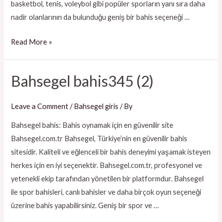
basketbol, tenis, voleybol gibi popüler sporların yanı sıra daha
nadir olanlarının da bulunduğu geniş bir bahis seçeneği …
Read More »
Bahsegel bahis345 (2)
Bahsegel
bahis345
(2)
Leave a Comment
/
Bahsegel giris
/ By
Bahsegel bahis: Bahis oynamak için en güvenilir site
Bahsegel.com.tr Bahsegel, Türkiye’nin en güvenilir bahis
sitesidir. Kaliteli ve eğlenceli bir bahis deneyimi yaşamak isteyen
herkes için en iyi seçenektir. Bahsegel.com.tr, profesyonel ve
yetenekli ekip tarafından yönetilen bir platformdur. Bahsegel
ile spor bahisleri, canlı bahisler ve daha birçok oyun seçeneği
üzerine bahis yapabilirsiniz. Geniş bir spor ve …