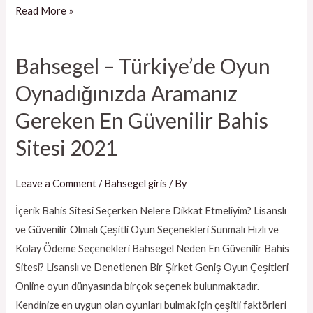
Read More »
Bahsegel – Türkiye’de Oyun
Bahsegel
–
Oynadığınızda Aramanız
Türkiye’de
Gereken En Güvenilir Bahis
Oyun
Oynadığınızda
Sitesi 2021
Aramanız
Gereken
Leave a Comment
/
Bahsegel giris
/ By
En
İçerik Bahis Sitesi Seçerken Nelere Dikkat Etmeliyim? Lisanslı
Güvenilir
ve Güvenilir Olmalı Çeşitli Oyun Seçenekleri Sunmalı Hızlı ve
Bahis
Kolay Ödeme Seçenekleri Bahsegel Neden En Güvenilir Bahis
Sitesi
Sitesi? Lisanslı ve Denetlenen Bir Şirket Geniş Oyun Çeşitleri
2021
Online oyun dünyasında birçok seçenek bulunmaktadır.
Kendinize en uygun olan oyunları bulmak için çeşitli faktörleri