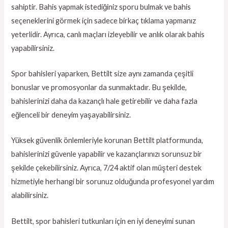
sahiptir. Bahis yapmak istediğiniz sporu bulmak ve bahis
seçeneklerini görmek için sadece birkaç tıklama yapmanız
yeterlidir. Ayrıca, canlı maçları izleyebilir ve anlık olarak bahis
yapabilirsiniz.
Spor bahisleri yaparken, Bettilt size aynı zamanda çeşitli
bonuslar ve promosyonlar da sunmaktadır. Bu şekilde,
bahislerinizi daha da kazançlı hale getirebilir ve daha fazla
eğlenceli bir deneyim yaşayabilirsiniz.
Yüksek güvenlik önlemleriyle korunan Bettilt platformunda,
bahislerinizi güvenle yapabilir ve kazançlarınızı sorunsuz bir
şekilde çekebilirsiniz. Ayrıca, 7/24 aktif olan müşteri destek
hizmetiyle herhangi bir sorunuz olduğunda profesyonel yardım
alabilirsiniz.
Bettilt, spor bahisleri tutkunları için en iyi deneyimi sunan