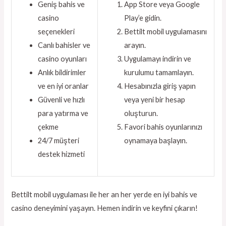
Geniş bahis ve
App Store veya Google
casino
Play’e gidin.
seçenekleri
Bettilt mobil uygulamasını
Canlı bahisler ve
arayın.
casino oyunları
Uygulamayı indirin ve
Anlık bildirimler
kurulumu tamamlayın.
ve en iyi oranlar
Hesabınızla giriş yapın
Güvenli ve hızlı
veya yeni bir hesap
para yatırma ve
oluşturun.
çekme
Favori bahis oyunlarınızı
24/7 müşteri
oynamaya başlayın.
destek hizmeti
Bettilt mobil uygulaması ile her an her yerde en iyi bahis ve
casino deneyimini yaşayın. Hemen indirin ve keyfini çıkarın!