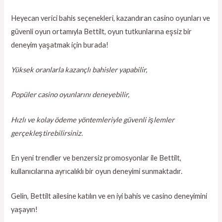
Heyecan verici bahis seçenekleri, kazandıran casino oyunları ve
güvenli oyun ortamıyla Bettilt, oyun tutkunlarına eşsiz bir
deneyim yaşatmak için burada!
Yüksek oranlarla kazançlı bahisler yapabilir,
Popüler casino oyunlarını deneyebilir,
Hızlı ve kolay ödeme yöntemleriyle güvenli işlemler
gerçekleştirebilirsiniz.
En yeni trendler ve benzersiz promosyonlar ile Bettilt,
kullanıcılarına ayrıcalıklı bir oyun deneyimi sunmaktadır.
Gelin, Bettilt ailesine katılın ve en iyi bahis ve casino deneyimini
yaşayın!