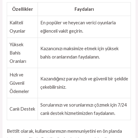
Özellikler
Faydaları
Kaliteli
En popüler ve heyecan verici oyunlarla
Oyunlar
eğlenceli vakit geçirin.
Yüksek
Kazancınızı maksimize etmek için yüksek
Bahis
bahis oranlarından faydalanın.
Oranları
Hızlı ve
Kazandığınız parayı hızlı ve güvenli bir şekilde
Güvenli
çekebilirsiniz.
Ödemeler
Sorularınızı ve sorunlarınızı çözmek için 7/24
Canlı Destek
canlı destek hizmetimizden faydalanın.
Bettilt olarak, kullanıcılarımızın memnuniyetini en ön planda