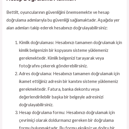
Bettilt, oyuncularının güvenliğini önemsemekte ve hesap
doğrulama adımlarıyla bu güvenliği sağlamaktadır. Aşağıda yer
alan adımları takip ederek hesabınızı doğrulayabilirsiniz:
Kimlik doğrulaması: Hesabınızı tamamen doğrulamak için
kimlik belgenizin bir kopyasını sisteme yüklemeniz
gerekmektedir. Kimlik belgenizi tarayarak veya
fotoğrafını çekerek gönderebilirsiniz.
Adres doğrulama: Hesabınızı tamamen doğrulamak için
ikamet ettiğiniz adresin bir kanıtını sisteme yüklemeniz
gerekmektedir. Fatura, banka dekontu veya
değerlendirilebilir başka bir belgeyle adresinizi
doğrulayabilirsiniz.
Hesap doğrulama formu: Hesabınızı doğrulamak için
çevrimiçi olarak doldurmanız gereken bir doğrulama
formu bulunmaktadır. Bu formu eksiksiz ve doğru bir