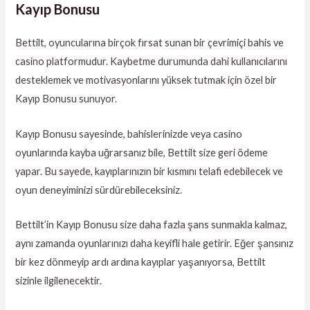
Kayıp Bonusu
Bettilt, oyuncularına birçok fırsat sunan bir çevrimiçi bahis ve
casino platformudur. Kaybetme durumunda dahi kullanıcılarını
desteklemek ve motivasyonlarını yüksek tutmak için özel bir
Kayıp Bonusu sunuyor.
Kayıp Bonusu sayesinde, bahislerinizde veya casino
oyunlarında kayba uğrarsanız bile, Bettilt size geri ödeme
yapar. Bu sayede, kayıplarınızın bir kısmını telafi edebilecek ve
oyun deneyiminizi sürdürebileceksiniz.
Bettilt’in Kayıp Bonusu size daha fazla şans sunmakla kalmaz,
aynı zamanda oyunlarınızı daha keyifli hale getirir. Eğer şansınız
bir kez dönmeyip ardı ardına kayıplar yaşanıyorsa, Bettilt
sizinle ilgilenecektir.