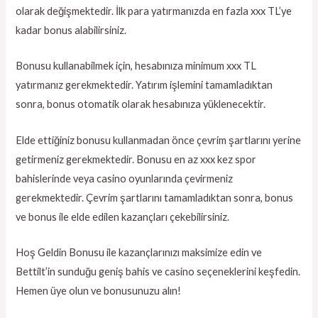
olarak değişmektedir. İlk para yatırmanızda en fazla xxx TL’ye
kadar bonus alabilirsiniz.
Bonusu kullanabilmek için, hesabınıza minimum xxx TL
yatırmanız gerekmektedir. Yatırım işlemini tamamladıktan
sonra, bonus otomatik olarak hesabınıza yüklenecektir.
Elde ettiğiniz bonusu kullanmadan önce çevrim şartlarını yerine
getirmeniz gerekmektedir. Bonusu en az xxx kez spor
bahislerinde veya casino oyunlarında çevirmeniz
gerekmektedir. Çevrim şartlarını tamamladıktan sonra, bonus
ve bonus ile elde edilen kazançları çekebilirsiniz.
Hoş Geldin Bonusu ile kazançlarınızı maksimize edin ve
Bettilt’in sunduğu geniş bahis ve casino seçeneklerini keşfedin.
Hemen üye olun ve bonusunuzu alın!