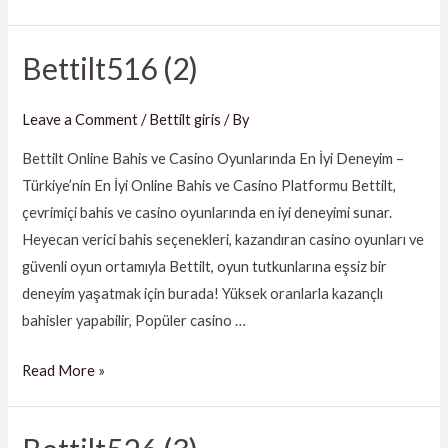
Bettilt516 (2)
Bettilt516
(2)
Leave a Comment
/
Bettilt giris
/ By
Bettilt Online Bahis ve Casino Oyunlarında En İyi Deneyim –
Türkiye’nin En İyi Online Bahis ve Casino Platformu Bettilt,
çevrimiçi bahis ve casino oyunlarında en iyi deneyimi sunar.
Heyecan verici bahis seçenekleri, kazandıran casino oyunları ve
güvenli oyun ortamıyla Bettilt, oyun tutkunlarına eşsiz bir
deneyim yaşatmak için burada! Yüksek oranlarla kazançlı
bahisler yapabilir, Popüler casino …
Read More »
Bettilt526