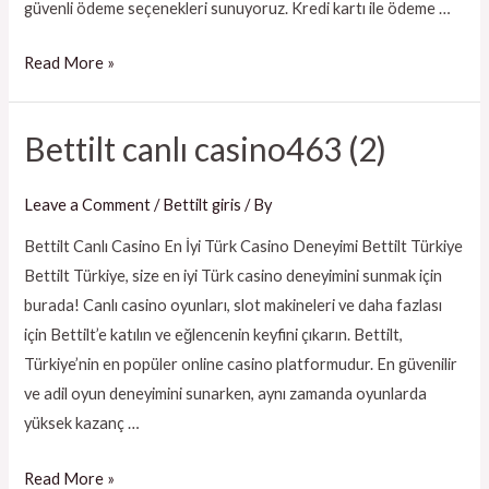
güvenli ödeme seçenekleri sunuyoruz. Kredi kartı ile ödeme …
Read More »
Bettilt canlı casino463 (2)
Bettilt
canlı
casino463
Leave a Comment
/
Bettilt giris
/ By
(2)
Bettilt Canlı Casino En İyi Türk Casino Deneyimi Bettilt Türkiye
Bettilt Türkiye, size en iyi Türk casino deneyimini sunmak için
burada! Canlı casino oyunları, slot makineleri ve daha fazlası
için Bettilt’e katılın ve eğlencenin keyfini çıkarın. Bettilt,
Türkiye’nin en popüler online casino platformudur. En güvenilir
ve adil oyun deneyimini sunarken, aynı zamanda oyunlarda
yüksek kazanç …
Read More »