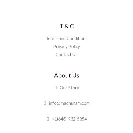
T & C
Terms and Conditions
Privacy Policy
Contact Us
About Us
Our Story
info@madhuram.com
+1(646)-932-5854